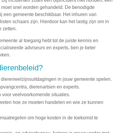
 Bij incidenten zoals een bijtincident met honden, een
en, moet snel worden gehandeld. De benodigde
n bij een gemeente beschikbaar. Het inhuren van
ten schaars zijn. Hierdoor kan het lastig zijn om in
e zetten.
gemeente al toegang hebt tot de juiste kennis en
ialiseerde adviseurs en experts, ben je beter
kken.
dierenbeleid?
lke dierenwelzijnsuitdagingen in jouw gemeente spelen.
vangcentra, dierenartsen en experts.
n voor veelvoorkomende situaties.
 weten hoe ze moeten handelen en wie ze kunnen
e maatregelen om hoge kosten in de toekomst te