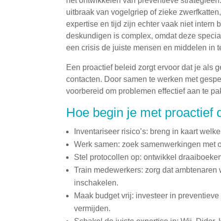
het ontwikkelen van preventieve strategieën.
uitbraak van vogelgriep of zieke zwerfkatt
expertise en tijd zijn echter vaak niet inter
deskundigen is complex, omdat deze specialis
een crisis de juiste mensen en middelen in t
Een proactief beleid zorgt ervoor dat je als 
contacten. Door samen te werken met gespec
voorbereid om problemen effectief aan te pa
Hoe begin je met proactief 
Inventariseer risico’s: breng in kaart we
Werk samen: zoek samenwerkingen met op
Stel protocollen op: ontwikkel draaiboeke
Train medewerkers: zorg dat ambtenaren
inschakelen.
Maak budget vrij: investeer in preventiev
vermijden.