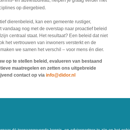
, kennis- en adviesbureau, helpen je graag verder met
ciplines op diergebied.
tief dierenbeleid, kan een gemeente rustiger,
rt vandaag nog met de overstap naar proactief beleid
jn centraal staat. Het resultaat? Een beleid dat niet
ok het vertrouwen van inwoners versterkt en de
 maken we samen het verschil – voor mens én dier.
w op te stellen beleid, evalueren van bestaand
tieve maatregelen en zetten ons uitgebreide
ijvend contact op via
info@didor.nl
 ernaar dé toonaangevende kennis- en adviespartner te zijn op het geb