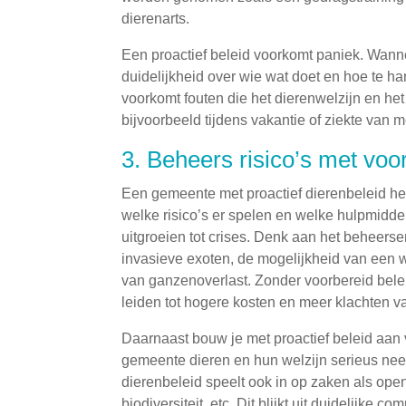
dierenarts.
Een proactief beleid voorkomt paniek. Wanne
duidelijkheid over wie wat doet en hoe te han
voorkomt fouten die het dierenwelzijn en 
bijvoorbeeld tijdens vakantie of ziekte van
3. Beheers risico’s met voo
Een gemeente met proactief dierenbeleid hee
welke risico’s er spelen en welke hulpmidde
uitgroeien tot crises. Denk aan het beheerse
invasieve exoten, de mogelijkheid van een 
van ganzenoverlast. Zonder voorbereid bele
leiden tot hogere kosten en meer klachten v
Daarnaast bouw je met proactief beleid aan 
gemeente dieren en hun welzijn serieus nee
dierenbeleid speelt ook in op zaken als ope
biodiversiteit, etc. Dit blijkt uit duidelijke