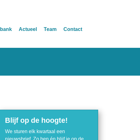
sbank
Actueel
Team
Contact
Blijf op de hoogte!
We sturen elk kwartaal een
nieuwsbrief. Zo ben én blijf je op de