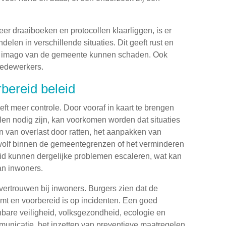
er draaiboeken en protocollen klaarliggen, is er
delen in verschillende situaties. Dit geeft rust en
het imago van de gemeente kunnen schaden. Ook
 medewerkers.
rbereid beleid
ft meer controle. Door vooraf in kaart te brengen
len nodig zijn, kan voorkomen worden dat situaties
n van overlast door ratten, het aanpakken van
wolf binnen de gemeentegrenzen of het verminderen
id kunnen dergelijke problemen escaleren, wat kan
an inwoners.
vertrouwen bij inwoners. Burgers zien dat de
mt en voorbereid is op incidenten. Een goed
nbare veiligheid, volksgezondheid, ecologie en
 communicatie, het inzetten van preventieve maatregelen