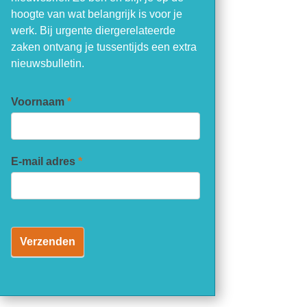
hoogte van wat belangrijk is voor je
werk. Bij urgente diergerelateerde
zaken ontvang je tussentijds een extra
nieuwsbulletin.
Nieuwsbrief
Voornaam
*
Didor
E-mail adres
*
Verzenden