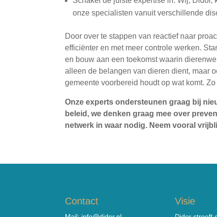
Schakel de juiste expertise in: Wij, Didor
onze specialisten vanuit verschillende dis
Door over te stappen van reactief naar proac
efficiënter en met meer controle werken. Sta
en bouw aan een toekomst waarin dierenwelzi
alleen de belangen van dieren dient, maar o
gemeente voorbereid houdt op wat komt. Zo
Onze experts ondersteunen graag bij nieu
beleid, we denken graag mee over preven
netwerk in waar nodig. Neem vooral vrijbl
Contact
Visie
Mail:
info@didor.nl
Didor streeft