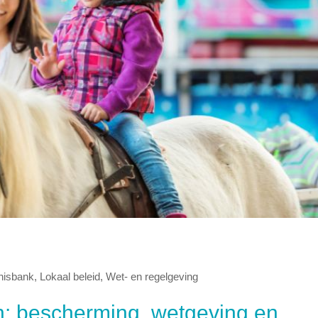
nisbank
,
Lokaal beleid
,
Wet- en regelgeving
n: bescherming, wetgeving en