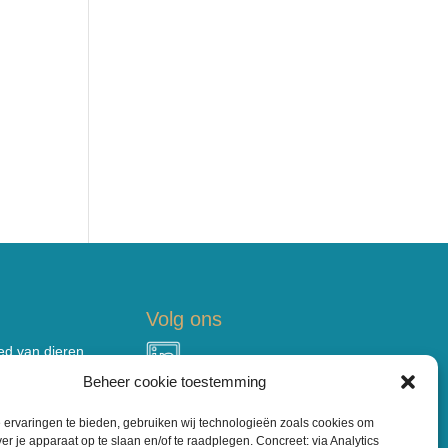
Volg ons
ied van dieren
e
Beheer cookie toestemming
en.
ervaringen te bieden, gebruiken wij technologieën zoals cookies om
nair netwerk,
ver je apparaat op te slaan en/of te raadplegen. Concreet: via Analytics