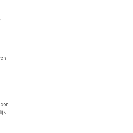
)
ren
leen
ijk