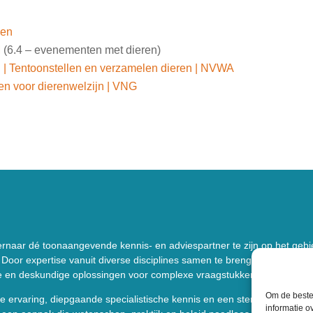
den
M
(6.4 – evenementen met dieren)
 Tentoonstellen en verzamelen dieren | NVWA
 voor dierenwelzijn | VNG
 ernaar dé toonaangevende kennis- en adviespartner te zijn op het geb
 Door expertise vanuit diverse disciplines samen te brengen, bieden w
e en deskundige oplossingen voor complexe vraagstukken rondom dier
Om de beste 
e ervaring, diepgaande specialistische kennis en een sterk multidiscipli
informatie o