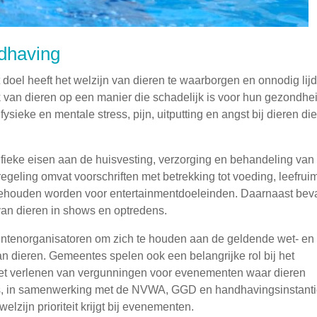
ndhaving
t doel heeft het welzijn van dieren te waarborgen en onnodig lij
 van dieren op een manier die schadelijk is voor hun gezondhei
ysieke en mentale stress, pijn, uitputting en angst bij dieren di
ifieke eisen aan de huisvesting, verzorging en behandeling van
regeling omvat voorschriften met betrekking tot voeding, leefruim
gehouden worden voor entertainmentdoeleinden. Daarnaast bev
 van dieren in shows en optredens.
entenorganisatoren om zich te houden aan de geldende wet- en
an dieren. Gemeentes spelen ook een belangrijke rol bij het
et verlenen van vergunningen voor evenementen waar dieren
es, in samenwerking met de NVWA, GGD en handhavingsinstanti
zijn prioriteit krijgt bij evenementen.