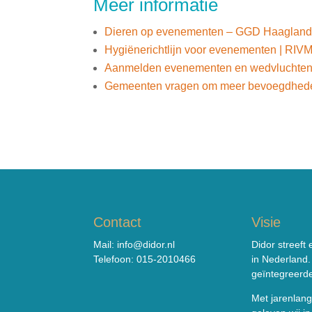
Meer informatie
Dieren op evenementen – GGD Haaglan
Hygiënerichtlijn voor evenementen | RIV
Aanmelden evenementen en wedvluchten |
Gemeenten vragen om meer bevoegdheden
Contact
Visie
Mail:
info@didor.nl
Didor streeft
Telefoon:
015-2010466
in Nederland.
geïntegreerd
Met jarenlang