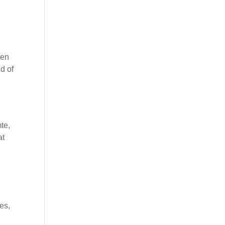
den
d of
e
te,
at
es,